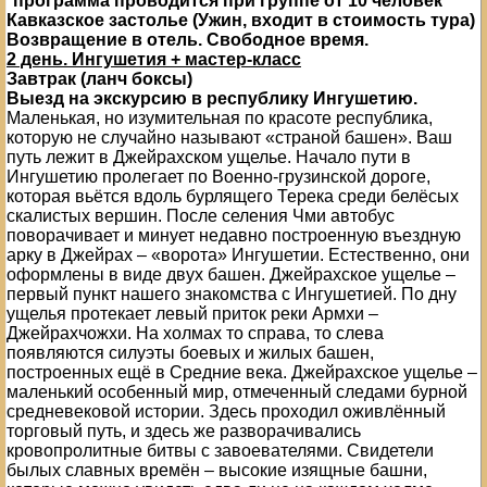
*программа проводится при группе от 10 человек
Кавказское застолье (Ужин, входит в стоимость тура)
Возвращение в отель. Свободное время.
2 день. Ингушетия + мастер-класс
Завтрак (ланч боксы)
Выезд на экскурсию в республику Ингушетию.
Маленькая, но изумительная по красоте республика,
которую не случайно называют «страной башен». Ваш
путь лежит в Джейрахском ущелье. Начало пути в
Ингушетию пролегает по Военно-грузинской дороге,
которая вьётся вдоль бурлящего Терека среди белёсых
скалистых вершин. После селения Чми автобус
поворачивает и минует недавно построенную въездную
арку в Джейрах – «ворота» Ингушетии. Естественно, они
оформлены в виде двух башен. Джейрахское ущелье –
первый пункт нашего знакомства с Ингушетией. По дну
ущелья протекает левый приток реки Армхи –
Джейрахчожхи. На холмах то справа, то слева
появляются силуэты боевых и жилых башен,
построенных ещё в Средние века. Джейрахское ущелье –
маленький особенный мир, отмеченный следами бурной
средневековой истории. Здесь проходил оживлённый
торговый путь, и здесь же разворачивались
кровопролитные битвы с завоевателями. Свидетели
былых славных времён – высокие изящные башни,