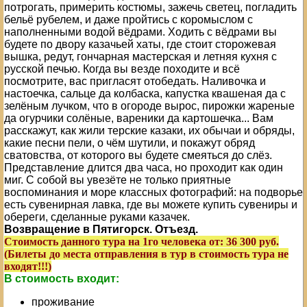
потрогать, примерить костюмы, зажечь светец, погладить
бельё рубелем, и даже пройтись с коромыслом с
наполненными водой вёдрами. Ходить с вёдрами вы
будете по двору казачьей хаты, где стоит сторожевая
вышка, редут, гончарная мастерская и летняя кухня с
русской печью. Когда вы везде походите и всё
посмотрите, вас пригласят отобедать. Наливочка и
настоечка, сальце да колбаска, капустка квашеная да с
зелёным лучком, что в огороде вырос, пирожки жареные
да огурчики солёные, вареники да картошечка... Вам
расскажут, как жили терские казаки, их обычаи и обряды,
какие песни пели, о чём шутили, и покажут обряд
сватовства, от которого вы будете смеяться до слёз.
Представление длится два часа, но проходит как один
миг. С собой вы увезёте не только приятные
воспоминания и море классных фотографий: на подворье
есть сувенирная лавка, где вы можете купить сувениры и
обереги, сделанные руками казачек.
Возвращение в Пятигорск. Отъезд.
Стоимость данного тура на 1го человека от: 36 300 руб.
(Билеты до места отправления в тур в стоимость тура не
входят!!!)
В стоимость входит:
проживание