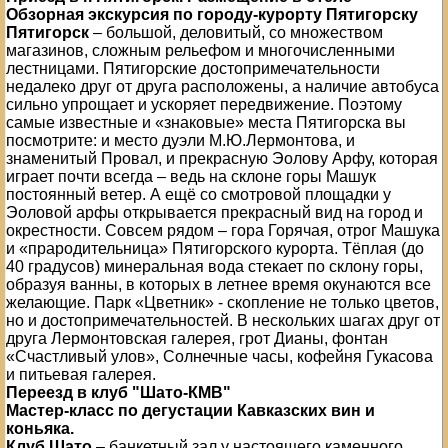
Обзорная экскурсия по городу-курорту Пятигорску
Пятигорск
– большой, деловитый, со множеством
магазинов, сложным рельефом и многочисленными
лестницами. Пятигорские достопримечательности
недалеко друг от друга расположены, а наличие автобуса
сильно упрощает и ускоряет передвижение. Поэтому
самые известные и «знаковые» места Пятигорска вы
посмотрите: и место дуэли М.Ю.Лермонтова, и
знаменитый Провал, и прекрасную Эолову Арфу, которая
играет почти всегда – ведь на склоне горы Машук
постоянный ветер. А ещё со смотровой площадки у
Эоловой арфы открывается прекрасный вид на город и
окрестности. Совсем рядом – гора Горячая, отрог Машука
и «прародительница» Пятигорского курорта. Тёплая (до
40 градусов) минеральная вода стекает по склону горы,
образуя ванны, в которых в летнее время окунаются все
желающие. Парк «Цветник» - скопление не только цветов,
но и достопримечательностей. В нескольких шагах друг от
друга Лермонтовская галерея, грот Дианы, фонтан
«Счастливый улов», Солнечные часы, кофейня Гукасова
и питьевая галерея.
Переезд в клуб "Шато-КМВ"
Мастер-класс по дегустации Кавказских вин и
коньяка.
Клуб Шато
– банкетный зал у настоящего каменного