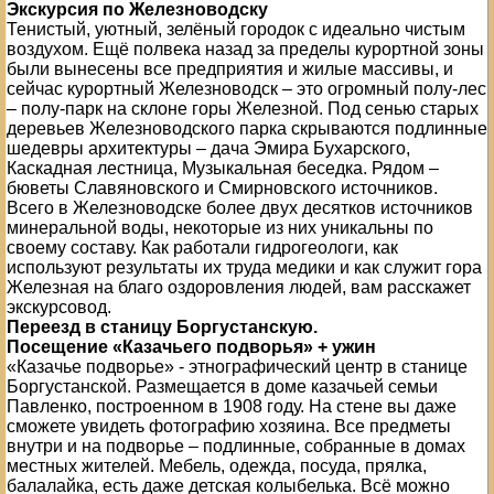
Экскурсия по Железноводску
Тенистый, уютный, зелёный городок с идеально чистым
воздухом. Ещё полвека назад за пределы курортной зоны
были вынесены все предприятия и жилые массивы, и
сейчас курортный Железноводск – это огромный полу-лес
– полу-парк на склоне горы Железной. Под сенью старых
деревьев Железноводского парка скрываются подлинные
шедевры архитектуры – дача Эмира Бухарского,
Каскадная лестница, Музыкальная беседка. Рядом –
бюветы Славяновского и Смирновского источников.
Всего в Железноводске более двух десятков источников
минеральной воды, некоторые из них уникальны по
своему составу. Как работали гидрогеологи, как
используют результаты их труда медики и как служит гора
Железная на благо оздоровления людей, вам расскажет
экскурсовод.
Переезд в станицу Боргустанскую.
Посещение «Казачьего подворья» + ужин
«Казачье подворье» - этнографический центр в станице
Боргустанской. Размещается в доме казачьей семьи
Павленко, построенном в 1908 году. На стене вы даже
сможете увидеть фотографию хозяина. Все предметы
внутри и на подворье – подлинные, собранные в домах
местных жителей. Мебель, одежда, посуда, прялка,
балалайка, есть даже детская колыбелька. Всё можно