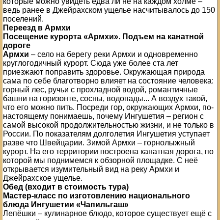
которые можно увидеть едва ли не на каждом холме –
ведь ранее в Джейрахском ущелье насчитывалось до 150
поселений.
Переезд в Армхи
Посещение курорта «Армхи». Подъем на канатной
дороге
Армхи
– село на берегу реки Армхи и одновременно
круглогодичный курорт. Сюда уже более ста лет
приезжают поправить здоровье. Окружающая природа
сама по себе благотворно влияет на состояние человека:
горный лес, ручьи с прохладной водой, романтичные
башни на горизонте, сосны, водопады... А воздух такой,
что его можно пить. Посреди гор, окружающих Армхи, по-
настоящему понимаешь, почему Ингушетия – регион с
самой высокой продолжительностью жизни, и не только в
России. По показателям долголетия Ингушетия уступает
разве что Швейцарии. Зимой Армхи – горнолыжный
курорт. На его территории построена канатная дорога, по
которой мы поднимемся к обзорной площадке. С неё
открывается изумительный вид на реку Армхи и
Джейрахское ущелье.
Обед (входит в стоимость тура)
Мастер-класс по изготовлению национального
блюда Ингушетии «Чапильгаш»
Лепёшки – кулинарное блюдо, которое существует ещё с