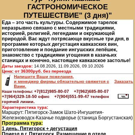
ГАСТРОНОМИЧЕСКОЕ
ПУТЕШЕСТВИЕ" (3 дня)"
Еда – это часть культуры. Содержимое тарелок
неразрывно связано с местными традициями,
историей, религией, легендами и окружающей
природой. Вас ждут потрясающе вкусные три дня, в
программе которых дегустация кавказских вин,
приготовление и поедание ингушских лепёшек,
знакомство с традициями угощения в казачьих
станицах и конечно, настоящее кавказское застолье!
Даты заездов:
14.08.2026, 11.09.2026, 09.10.2026
Цена:
от 36300руб. без переезда
Напишите Ваши пожелания,
и менеджер фирмы обязательно свяжется с
Заказать
Вами.
+7(812)985-80-07 +7(962)685-80-07
Наши телефоны:
+7(964)329-18-50 офис +7(904)551-99-47 телефон
горячей линии.
Характеристика тура:
Маршрут:
Пятигорск-Замок Шато-Ингушетия-
Железноводск-Казачье подворье (станица Боргустанская)
Программа тура:
1 день. Пятигорск + дегустация
Приезд в г. Пятигорск. Размещение в отеле