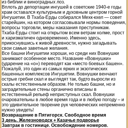
из библии и виноградных лоз.
Вплоть до депортации ингушей в советские 1940-е годы
храм оставался культурным и духовным центром горной
Ингушетии. В Тхаба-Ерды собирался Мехк-кхел — совет
старейшин, на котором согласовывали нормы поведения,
вопросы торговли, меры наказания преступникам.
Тхаба-Ерды стоит на открытом всем ветрам холме, прост
и харизматичен одновременно. Именно здесь,
прикоснувшись к живой древности, нужно загадывать
свои самые заветные желания.
Все башни Ингушетии хороши, но среди них Вовнушки
занимают особенное место. Название «Вовнушки»
(ударение на «о») переводят как «место боевых башен».
Пожалуй, это один из самых ярких и экзотических
башенных комплексов Ингушетии. Вовнушки венчают
острые гребни скал и выглядят так, будто выросли из
скалы естественным образом. Не только башни, но и
заградительные стены органично вписаны в
естественный рельеф неприступных скал. Вовнушки
очаровательны в любое время года и в любую погоду – и
это удивительное творение рук человеческих непременно
нужно увидеть!
Возвращение в Пятигорск. Свободное время
3 день. Железноводск + Казачье подворье
Завтрак в гостинице. Освобождение номеров.