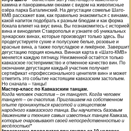
камина и панорамными окнами с видом на живописные
озёра парка Баталинский. На дегустации сомелье Шато-
КМВ расскажет вам, как правильно знакомиться с винами,
какой напиток подобрать к разным блюдам и как форма
бокала влияет на вкус вина. Вы познакомитесь с историей
вина и виноделия Ставрополья и узнаете об уникальных
зункарских винах, которые производят только здесь. Вы
продегустируете сухие и полусухие белые, розовые и
красные вина, а также полусладкое и ликёрное. Завершит
дегустацию порция коньяка. Винная карта в «Шато-КМВ»
меняется каждую пятницу. Неизменной остаётся только
кавказское гостеприимство и отменное качество вин. По
окончании дегустации каждый участник получает
сертификат «профессионального ценителя вин» и может
отметить это событие настоящим кавказским застольем.
Но сначала – танцы!
Мастер-класс по Кавказским танцам.
Когда человек счастлив – он танцует. Когда человек
танцует – он счастлив. Приглашаем на собственном
опыте проникнуться красотой и изяществом
народного кавказского танца. Вы научитесь базовым
движениям и технике самых известных танцев Кавказа,
которые очаровывают своей непосредственностью и
весёлостью!*