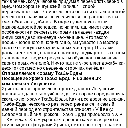
тех времён, когда человек придумал перемолоть зерно в
муку. Чем хорош ингушский чапильг – своей
первозданностью. За многие века он так и остался тонкой
лепёшкой с начинкой, не увеличился, не растолстел за
счёт обильных добавок. В мире существует сотни
разновидностей лепёшек, но чапильгаш имеет свои
особенности и секреты, которыми владеет каждая
ингушская девочка-девушка-женщина. Что такого
необыкновенного в чапильгаше, вы узнаете на мастер-
классе от ингушских кулинарных мастериц. Вы сами
раскатаете тесто, положите начинку, поджарите – а потом
с аппетитом съедите результаты обучения в компании
своих новых учителей. Ничто так не укрепляет дружбу, как
десяток совместно съеденных горячих лепёшек!
Отправляемся к храму Тхаба-Ерды
Посещение храма Тхаба-Ерды и башенных
комплексов Ингушетии
Христианство проникло в горные долины Ингушетии
настолько давно, что учёные до сих пор не определились,
сколько лет храму Тхаба-Ерды. Как и все древние церкви,
Тхаба-Ерды несколько раз перестраивался, и самый
давний период его строительства относят к VIII веку.
Современный вид церковь Тхаба-Ерды приобрела в XIV
—XVI веках. Храм украшает древняя каменная резьба:
композиция с фигурами Христа, некоторых персонажей