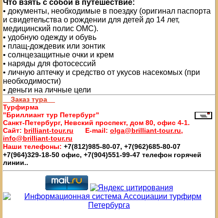
Что взять с собой в путешествие:
• документы, необходимые в поездку (оригинал паспорта
и свидетельства о рождении для детей до 14 лет,
медицинский полис ОМС).
• удобную одежду и обувь
• плащ-дождевик или зонтик
• солнцезащитные очки и крем
• наряды для фотосессий
• личную аптечку и средство от укусов насекомых (при
необходимости)
• деньги на личные цели
Заказ тура
Турфирма
"Бриллиант тур Петербург"
Санкт-Петербург, Невский проспект, дом 80, офис 4-1.
Сайт:
brilliant-tour.ru
E-mail:
olga@brilliant-tour.ru,
info@brilliant-tour.ru
Наши телефоны:
+7(812)985-80-07, +7(962)685-80-07
+7(964)329-18-50 офис, +7(904)551-99-47 телефон горячей
линии..