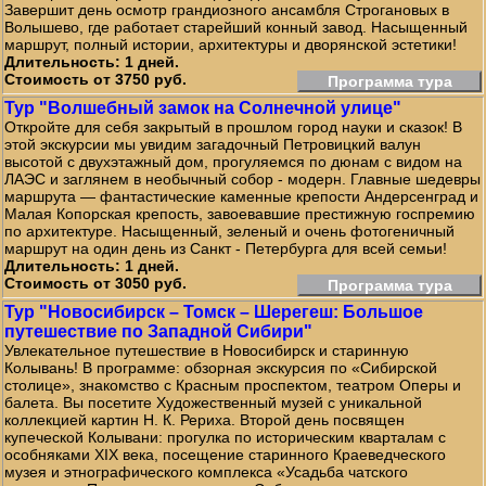
Завершит день осмотр грандиозного ансамбля Строгановых в
Волышево, где работает старейший конный завод. Насыщенный
маршрут, полный истории, архитектуры и дворянской эстетики!
Длительность: 1 дней.
Стоимость от 3750 руб.
Программа тура
Тур "Волшебный замок на Солнечной улице"
Откройте для себя закрытый в прошлом город науки и сказок! В
этой экскурсии мы увидим загадочный Петровицкий валун
высотой с двухэтажный дом, прогуляемся по дюнам с видом на
ЛАЭС и заглянем в необычный собор - модерн. Главные шедевры
маршрута — фантастические каменные крепости Андерсенград и
Малая Копорская крепость, завоевавшие престижную госпремию
по архитектуре. Насыщенный, зеленый и очень фотогеничный
маршрут на один день из Санкт - Петербурга для всей семьи!
Длительность: 1 дней.
Стоимость от 3050 руб.
Программа тура
Тур "Новосибирск – Томск – Шерегеш: Большое
путешествие по Западной Сибири"
Увлекательное путешествие в Новосибирск и старинную
Колывань! В программе: обзорная экскурсия по «Сибирской
столице», знакомство с Красным проспектом, театром Оперы и
балета. Вы посетите Художественный музей с уникальной
коллекцией картин Н. К. Рериха. Второй день посвящен
купеческой Колывани: прогулка по историческим кварталам с
особняками XIX века, посещение старинного Краеведческого
музея и этнографического комплекса «Усадьба чатского