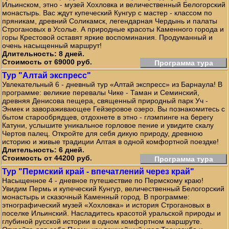
Ильинском, этно - музей Хохловка и величественный Белогорский
монастырь. Вас ждут купеческий Кунгур с мастер - классом по
пряникам, древний Соликамск, легендарная Чердынь и палаты
Строгановых в Усолье. А природные красоты Каменного города и
горы Крестовой оставят яркие воспоминания. Продуманный и
очень насыщенный маршрут!
Длительность: 8 дней.
Стоимость от 69000 руб.
Программа тура
Тур "Алтай экспресс"
Увлекательный 6 - дневный тур «Алтай экспресс» из Барнаула! В
программе: великие перевалы Чике - Таман и Семинский,
древняя Денисова пещера, священный природный парк Уч -
Энмек и завораживающее Гейзеровое озеро. Вы познакомитесь с
бытом старообрядцев, отдохнете в этно - глэмпинге на берегу
Катуни, услышите уникальное горловое пение и увидите скалу
Чертов палец. Откройте для себя дикую природу, древнюю
историю и живые традиции Алтая в одной комфортной поездке!
Длительность: 6 дней.
Стоимость от 44200 руб.
Программа тура
Тур "Пермский край - впечатлений через край"
Насыщенное 4 - дневное путешествие по Пермскому краю!
Увидим Пермь и купеческий Кунгур, величественный Белогорский
монастырь и сказочный Каменный город. В программе:
этнографический музей «Хохловка» и история Строгановых в
поселке Ильинский. Насладитесь красотой уральской природы и
глубиной русской истории в одном комфортном маршруте.