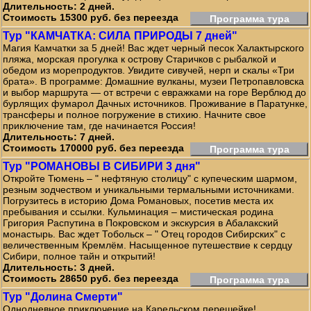
Длительность: 2 дней.
Стоимость 15300 руб. без переезда
Программа тура
Тур "КАМЧАТКА: СИЛА ПРИРОДЫ 7 дней"
Магия Камчатки за 5 дней! Вас ждет черный песок Халактырского
пляжа, морская прогулка к острову Старичков с рыбалкой и
обедом из морепродуктов. Увидите сивучей, нерп и скалы «Три
брата». В программе: Домашние вулканы, музеи Петропавловска
и выбор маршрута — от встречи с евражками на горе Верблюд до
бурлящих фумарол Дачных источников. Проживание в Паратунке,
трансферы и полное погружение в стихию. Начните свое
приключение там, где начинается Россия!
Длительность: 7 дней.
Стоимость 170000 руб. без переезда
Программа тура
Тур "РОМАНОВЫ В СИБИРИ 3 дня"
Откройте Тюмень – " нефтяную столицу" с купеческим шармом,
резным зодчеством и уникальными термальными источниками.
Погрузитесь в историю Дома Романовых, посетив места их
пребывания и ссылки. Кульминация – мистическая родина
Григория Распутина в Покровском и экскурсия в Абалакский
монастырь. Вас ждет Тобольск – " Отец городов Сибирских" с
величественным Кремлём. Насыщенное путешествие к сердцу
Сибири, полное тайн и открытий!
Длительность: 3 дней.
Стоимость 28650 руб. без переезда
Программа тура
Тур "Долина Смерти"
Однодневное приключение на Карельском перешейке!