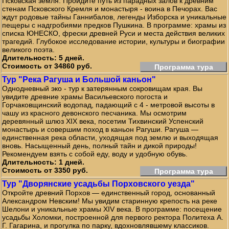
Псковская земля. Пройдите путь из парадных залов к древним
стенам Псковского Кремля и монастыря - воина в Печорах. Вас
ждут родовые тайны Ганнибалов, легенды Изборска и уникальные
пещеры с надгробиями предков Пушкина. В программе: храмы из
списка ЮНЕСКО, фрески древней Руси и места действия великих
трагедий. Глубокое исследование истории, культуры и биографии
великого поэта.
Длительность: 5 дней.
Стоимость от 34860 руб.
Программа тура
Тур "Река Рагуша и Большой каньон"
Однодневный эко - тур к затерянным сокровищам края. Вы
увидите древние храмы Васильевского погоста и
Горчаковщинский водопад, падающий с 4 - метровой высоты в
чашу из красного девонского песчаника. Мы осмотрим
деревянный шлюз XIX века, посетим Тихвинский Успенский
монастырь и совершим поход в каньон Рагуши. Рагуша —
единственная река области, уходящая под землю и выходящая
вновь. Насыщенный день, полный тайн и дикой природы!
Рекомендуем взять с собой еду, воду и удобную обувь.
Длительность: 1 дней.
Стоимость от 3350 руб.
Программа тура
Тур "Дворянские усадьбы Порховского уезда"
Откройте древний Порхов — единственный город, основанный
Александром Невским! Мы увидим старинную крепость на реке
Шелони и уникальные храмы XIV века. В программе: посещение
усадьбы Холомки, построенной для первого ректора Политеха А.
Г. Гагарина, и прогулка по парку, вдохновлявшему классиков.