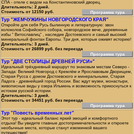
СПА - отеле с видом на Константиновский дворец.
Длительность: 2 дней.
Стоимость от 12150 руб.
Программа тура
Тур "ЖЕМЧУЖИНЫ НОВГОРОДСКОГО КРАЯ"
Откройте для себя Русь былинную и литературную: звон
колоколов Софийского собора, новгородское вече, деревянные
избы " Витославлиц" , наследие Достоевского и самый высокий
минеральный фонтан Европы. Три дня, которые оживят историю!
Длительность: 3 дней.
Стоимость от 26899 руб. без переезда
Программа тура
Тур "ДВЕ СТОЛИЦЫ ДРЕВНЕЙ РУСИ»"
Идеальный трёхдневный маршрут по знаковым местам Северо -
Запада: Великий Новгород с Кремлём и Ярославовым Дворищем,
Старая Русса с домом Достоевского и минеральными, Старая
Ладога - древнейший город России. Вас ждут музеи, монастыри,
живописные виды у озера Ильмень и возможность прикоснуться к
истокам русской истории.
Длительность: 3 дней.
Стоимость от 34451 руб. без переезда
Программа тура
Тур "Повесть временных лет"
Этот тур - идеальный баланс яркий эмоций и комфортного
отдыха! Вы увидите главные достопримечательности и откроете
необычные места, которые станут изюминкой вашего
путешествия!