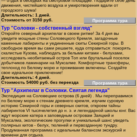
— отдых в беседках на смотровой площадке. Подарите себе день
движения, чистейшего воздуха и умиротворения вдали от
городского шума!
Длительность: 1 дней.
Стоимость от 3150 руб.
Программа тура
Тур "Соловки - собственный взгляд"
Откройте северный архипелаг в своем ритме! За 4 дня вы
увидите мощные стены Соловецкого Кремля, загадочные
каменные лабиринты и уединенные скиты Секирной горы. В
свободное время вы сами решаете, куда отправиться: покорять
скалистые Кузова, наблюдать за белыми китами - белухами,
исследовать необитаемый остров Топ или брутальный поселок
добытчиков ламинарии на Муксалме. Комфортные трансферы,
теплоход по Белому морю и проживание включены. Создайте
свое идеальное приключение!
Длительность: 4 дней.
Стоимость 54000 руб. без переезда
Программа тура
Тур "Архипелаг в Соловки. Святая легенда"
Экспедиция на Соловецкие острова (6 дней) . Мы переправимся
по Белому морю к стенам древнего кремля, изучим суровую
историю Секирной горы и северных скитов, откроем тайны
лабиринтов VI тысячелетия до н. э. и легендарной школы юнг. Вас
ждут морские катера к заповедным островам Заяцкий и
Муксалма, экологические прогулки и уникальный шанс увидеть
полярных китов - белух, тюленей и первозданную тундру.
Продуманная программа с идеальным балансом экскурсий и
времени для отдыха.