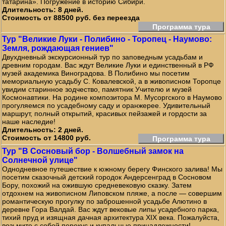
татарина». Погружение в историю Сибири.
Длительность: 8 дней.
Стоимость от 88500 руб. без переезда
Программа тура
Тур "Великие Луки - Полибино - Торопец - Наумово:
Земля, рождающая гениев"
Двухдневный экскурсионный тур по заповедным усадьбам и
древним городам. Вас ждут Великие Луки и единственный в РФ
музей академика Виноградова. В Полибино мы посетим
мемориальную усадьбу С. Ковалевской, а в живописном Торопце
увидим старинное зодчество, памятник Учителю и музей
Космонавтики. На родине композитора М. Мусоргского в Наумово
прогуляемся по усадебному саду и оранжерее. Удивительный
маршрут, полный открытий, красивых пейзажей и гордости за
наше наследие!
Длительность: 2 дней.
Стоимость от 14800 руб.
Программа тура
Тур "В Сосновый бор - Волшебный замок на
Солнечной улице"
Однодневное путешествие к южному берегу Финского залива! Мы
посетим сказочный детский городок Андерсенград в Сосновом
Бору, похожий на ожившую средневековую сказку. Затем
отдохнем на живописном Липовском пляже, а после — совершим
романтическую прогулку по заброшенной усадьбе Алютино в
деревне Гора Валдай. Вас ждут вековые липы усадебного парка,
тихий пруд и изящная дачная архитектура XIX века. Пожалуйста,
возьмите с собой перекус и купальные принадлежности!