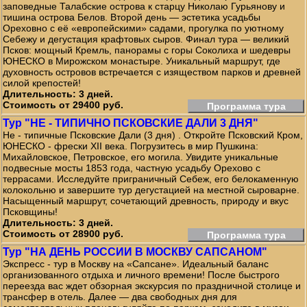
заповедные Талабские острова к старцу Николаю Гурьянову и
тишина острова Белов. Второй день — эстетика усадьбы
Ореховно с её «европейскими» садами, прогулка по уютному
Себежу и дегустация крафтовых сыров. Финал тура — великий
Псков: мощный Кремль, панорамы с горы Соколиха и шедевры
ЮНЕСКО в Мирожском монастыре. Уникальный маршрут, где
духовность островов встречается с изяществом парков и древней
силой крепостей!
Длительность: 3 дней.
Стоимость от 29400 руб.
Программа тура
Тур "НЕ - ТИПИЧНО ПСКОВСКИЕ ДАЛИ 3 ДНЯ"
Не - типичные Псковские Дали (3 дня) . Откройте Псковский Кром,
ЮНЕСКО - фрески XII века. Погрузитесь в мир Пушкина:
Михайловское, Петровское, его могила. Увидите уникальные
подвесные мосты 1853 года, частную усадьбу Орехово с
террасами. Исследуйте приграничный Себеж, его белокаменную
колокольню и завершите тур дегустацией на местной сыроварне.
Насыщенный маршрут, сочетающий древность, природу и вкус
Псковщины!
Длительность: 3 дней.
Стоимость от 28900 руб.
Программа тура
Тур "НА ДЕНЬ РОССИИ В МОСКВУ САПСАНОМ"
Экспресс - тур в Москву на «Сапсане». Идеальный баланс
организованного отдыха и личного времени! После быстрого
переезда вас ждет обзорная экскурсия по праздничной столице и
трансфер в отель. Далее — два свободных дня для