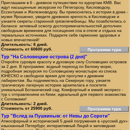
Приглашаем в 6 - дневное путешествие по курортам КМВ. Вас
ждут насыщенные экскурсии по Пятигорску, Кисловодску,
Ессентукам и Железноводску. Вы прикоснетесь к истории в доме -
музее Ярошенко, увидите древнюю крепость в Кисловодске и
узнаете секреты старинной грязелечебницы. Мы позаботились о
балансе: активный осмотр достопримечательностей дополнен
свободным временем для посещения спа в отеле и отдыха на
термальных источниках. Подарите себе гармонию здоровья и
новых впечатлений!
Длительность: 6 дней.
Стоимость от 60600 руб.
Программа тура
Тур "На Соловецкие острова (2 дня)"
Откройте суровую красоту и духовную силу Соловецких островов
за 2 дня. В программе: водный переход по Белому морю,
подробная экскурсия по Соловецкому монастырю из списка
ЮНЕСКО и свободное время для прогулки к древним
лабиринтам. Вы подниметесь на Секирную гору, узнаете
трагическую лагерную историю архипелага и посетите
уникальный Ботанический сад. Комфортный и емкий экспресс -
тур с отправлением из Кеми, идеальный для первого знакомства
с Соловками!
Длительность: 2 дней.
Стоимость от 25900 руб.
Программа тура
Тур "Вслед за Пушкиным: от Невы до Сороти"
Атмосферный и исторический 5 дней погружения в «русский дух»:
изысканный Петербург, интерактивный Лицей и заповедная