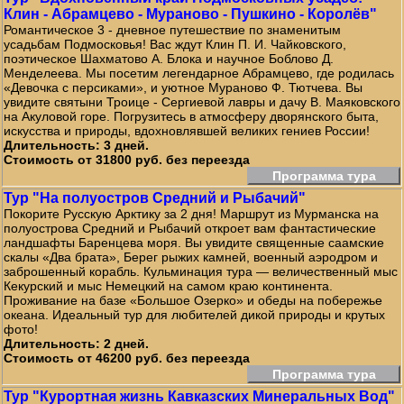
Клин - Абрамцево - Мураново - Пушкино - Королёв"
Романтическое 3 - дневное путешествие по знаменитым
усадьбам Подмосковья! Вас ждут Клин П. И. Чайковского,
поэтическое Шахматово А. Блока и научное Боблово Д.
Менделеева. Мы посетим легендарное Абрамцево, где родилась
«Девочка с персиками», и уютное Мураново Ф. Тютчева. Вы
увидите святыни Троице - Сергиевой лавры и дачу В. Маяковского
на Акуловой горе. Погрузитесь в атмосферу дворянского быта,
искусства и природы, вдохновлявшей великих гениев России!
Длительность: 3 дней.
Стоимость от 31800 руб. без переезда
Программа тура
Тур "На полуостров Средний и Рыбачий"
Покорите Русскую Арктику за 2 дня! Маршрут из Мурманска на
полуострова Средний и Рыбачий откроет вам фантастические
ландшафты Баренцева моря. Вы увидите священные саамские
скалы «Два брата», Берег рыжих камней, военный аэродром и
заброшенный корабль. Кульминация тура — величественный мыс
Кекурский и мыс Немецкий на самом краю континента.
Проживание на базе «Большое Озерко» и обеды на побережье
океана. Идеальный тур для любителей дикой природы и крутых
фото!
Длительность: 2 дней.
Стоимость от 46200 руб. без переезда
Программа тура
Тур "Курортная жизнь Кавказских Минеральных Вод"