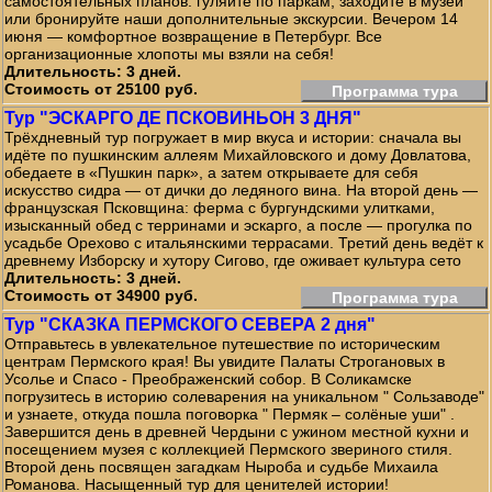
самостоятельных планов: гуляйте по паркам, заходите в музеи
или бронируйте наши дополнительные экскурсии. Вечером 14
июня — комфортное возвращение в Петербург. Все
организационные хлопоты мы взяли на себя!
Длительность: 3 дней.
Стоимость от 25100 руб.
Программа тура
Тур "ЭСКАРГО ДЕ ПСКОВИНЬОН 3 ДНЯ"
Трёхдневный тур погружает в мир вкуса и истории: сначала вы
идёте по пушкинским аллеям Михайловского и дому Довлатова,
обедаете в «Пушкин парк», а затем открываете для себя
искусство сидра — от дички до ледяного вина. На второй день —
французская Псковщина: ферма с бургундскими улитками,
изысканный обед с терринами и эскарго, а после — прогулка по
усадьбе Орехово с итальянскими террасами. Третий день ведёт к
древнему Изборску и хутору Сигово, где оживает культура сето
Длительность: 3 дней.
Стоимость от 34900 руб.
Программа тура
Тур "СКАЗКА ПЕРМСКОГО СЕВЕРА 2 дня"
Отправьтесь в увлекательное путешествие по историческим
центрам Пермского края! Вы увидите Палаты Строгановых в
Усолье и Спасо - Преображенский собор. В Соликамске
погрузитесь в историю солеварения на уникальном " Сользаводе"
и узнаете, откуда пошла поговорка " Пермяк – солёные уши" .
Завершится день в древней Чердыни с ужином местной кухни и
посещением музея с коллекцией Пермского звериного стиля.
Второй день посвящен загадкам Ныроба и судьбе Михаила
Романова. Насыщенный тур для ценителей истории!