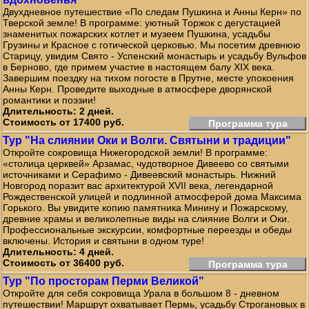
Двухдневное путешествие «По следам Пушкина и Анны Керн» по
Тверской земле! В программе: уютный Торжок с дегустацией
знаменитых пожарских котлет и музеем Пушкина, усадьбы
Грузины и Красное с готической церковью. Мы посетим древнюю
Старицу, увидим Свято - Успенский монастырь и усадьбу Вульфов
в Берново, где примем участие в настоящем балу XIX века.
Завершим поездку на тихом погосте в Прутне, месте упокоения
Анны Керн. Проведите выходные в атмосфере дворянской
романтики и поэзии!
Длительность: 2 дней.
Стоимость от 17400 руб.
Программа тура
Тур "На слиянии Оки и Волги. Святыни и традиции"
Откройте сокровища Нижегородской земли! В программе:
«столица церквей» Арзамас, чудотворное Дивеево со святыми
источниками и Серафимо - Дивеевский монастырь. Нижний
Новгород поразит вас архитектурой XVII века, легендарной
Рождественской улицей и подлинной атмосферой дома Максима
Горького. Вы увидите копию памятника Минину и Пожарскому,
древние храмы и великолепные виды на слияние Волги и Оки.
Профессиональные экскурсии, комфортные переезды и обеды
включены. История и святыни в одном туре!
Длительность: 4 дней.
Стоимость от 36400 руб.
Программа тура
Тур "По просторам Перми Великой"
Откройте для себя сокровища Урала в большом 8 - дневном
путешествии! Маршрут охватывает Пермь, усадьбу Строгановых в