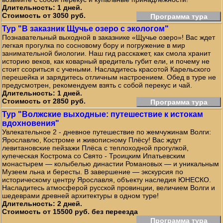
Длительность: 1 дней.
Стоимость от 3050 руб.
Программа тура
Тур "В заказник Щучье озеро с экологом"
Познавательный выходной в заказнике «Щучье озеро»! Вас ждет
легкая прогулка по сосновому бору и погружение в мир
занимательной биологии. Наш гид расскажет, как смола хранит
историю веков, как коварный вредитель губит ели, и почему не
стоит ссориться с учеными. Насладитесь красотой Карельского
перешейка и зарядитесь отличным настроением. Обед в туре не
предусмотрен, рекомендуем взять с собой перекус и чай.
Длительность: 1 дней.
Стоимость от 2850 руб.
Программа тура
Тур "Волжские выходные: путешествие к истокам
вдохновения"
Увлекательное 2 - дневное путешествие по жемчужинам Волги:
Ярославлю, Костроме и живописному Плёсу! Вас ждут
левитановские пейзажи Плёса с теплоходной прогулкой,
купеческая Кострома со Свято - Троицким Ипатьевским
монастырем — колыбелью династии Романовых — и уникальным
Музеем льна и бересты. В завершение — экскурсия по
историческому центру Ярославля, объекту наследия ЮНЕСКО.
Насладитесь атмосферой русской провинции, величием Волги и
шедеврами древней архитектуры в одном туре!
Длительность: 2 дней.
Стоимость от 15500 руб. без переезда
Программа тура