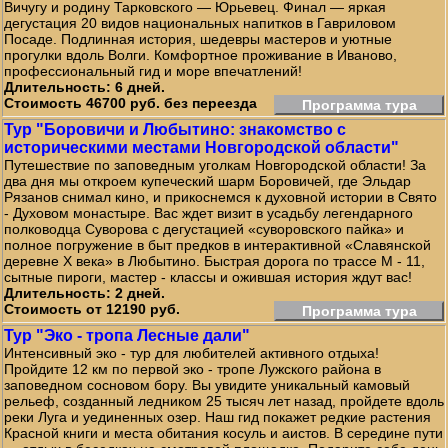
Вичугу и родину Тарковского — Юрьевец. Финал — яркая
дегустация 20 видов национальных напитков в Гавриловом
Посаде. Подлинная история, шедевры мастеров и уютные
прогулки вдоль Волги. Комфортное проживание в Иваново,
профессиональный гид и море впечатлений!
Длительность: 6 дней.
Стоимость 46700 руб. без переезда
Программа тура
Тур "Боровичи и Любытино: знакомство с
историческими местами Новгородской области"
Путешествие по заповедным уголкам Новгородской области! За
два дня мы откроем купеческий шарм Боровичей, где Эльдар
Рязанов снимал кино, и прикоснемся к духовной истории в Свято
- Духовом монастыре. Вас ждет визит в усадьбу легендарного
полководца Суворова с дегустацией «суворовского пайка» и
полное погружение в быт предков в интерактивной «Славянской
деревне X века» в Любытино. Быстрая дорога по трассе М - 11,
сытные пироги, мастер - классы и ожившая история ждут вас!
Длительность: 2 дней.
Стоимость от 12190 руб.
Программа тура
Тур "Эко - тропа Лесные дали"
Интенсивный эко - тур для любителей активного отдыха!
Пройдите 12 км по первой эко - тропе Лужского района в
заповедном сосновом бору. Вы увидите уникальный камовый
рельеф, созданный ледником 25 тысяч лет назад, пройдете вдоль
реки Луга и уединенных озер. Наш гид покажет редкие растения
Красной книги и места обитания косуль и аистов. В середине пути