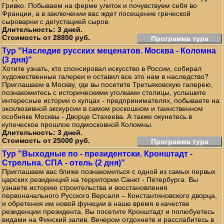
Гривко. Побываем на ферме улиток и почувствуем себя во
Франции, а в заключении вас ждет посещение греческой
сыроварни с дегустацией сыров.
Длительность: 3 дней.
Стоимость от 28850 руб.
Программа тура
Тур "Наследие русских меценатов. Москва - Коломна
(3 дня)"
Хотите узнать, кто спонсировал искусство в России, собирал
художественные галереи и оставил все это нам в наследство?
Приглашаем в Москву, где вы посетите Третьяковскую галерею,
познакомитесь с историческими уголками столицы, услышите
интересные истории о купцах - предпринимателях, побываете на
эксклюзивной экскурсии в самом роскошном и таинственном
особняке Москвы - Дворце Стахеева. А также окунетесь в
купеческое прошлое подмосковной Коломны.
Длительность: 3 дней.
Стоимость от 25000 руб.
Программа тура
Тур "Выходные по - президентски. Кронштадт -
Стрельна. СПА - отель (2 дня)"
Приглашаем вас ближе познакомиться с одной из самых первых
царских резиденций на территории Санкт - Петербурга. Вы
узнаете историю строительства и восстановления
первоначального Русского Версаля – Константиновского дворца,
и обретения им новой функции в наше время в качестве
резиденции президента. Вы посетите Кронштадт и полюбуетесь
видами на Финский залив. Вечером отдохнете и расслабитесь в