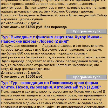
нашей православной истории осталось немало памятников
архитектуры, - Вы познакомитесь с теми, которые можно по праву
назвать духовными символами Русского Севера - церковь
Прокопия Праведного в Великом Устюге и Благовещенский Собор
– домовая церковь купцов.
Длительность: 2 дней.
Стоимость от 31800 руб. без переезда
Программа тура
Тур "Выходные с финским акцентом. Хутор Милка -
Ладожские шхеры - Лосево (2 дня)"
Следующая остановка — Ладожские шхеры, и это приключение,
которое захватывает дух. Вы окажетесь в национальном парке,
где более 650 скалистых островов, поросших соснами,
разбросаны по бескрайней глади самого большого озера Европы.
Здесь природа предстаёт во всей своей первозданной мощи, а
виды с высоких скал открываются настолько живописные, что
каждый кадр достоин открытки.
Длительность: 2 дней.
Стоимость от 15500 руб.
Программа тура
Тур "Тур - экспедиция по Псковскому краю ферма
улиток, Псков, сыроварня. Автобусный тур (3 дня)"
Приглашаем в удивительное путешествие по Псковскому краю! В
нашем туре мы заедем в гости к композиторам, чьи произведения
создавались в загородной тишине, а прославились на весь мир.
Прогуляемся в одном из самых красивых частных садов в мире,
созданном известным ландшафтным архитектором Александром