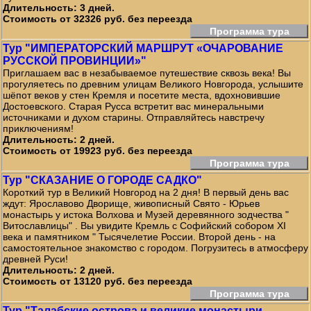
Длительность: 3 дней.
Стоимость от 32326 руб. без переезда
Программа тура
Тур "ИМПЕРАТОРСКИЙ МАРШРУТ «ОЧАРОВАНИЕ
РУССКОЙ ПРОВИНЦИИ»"
Приглашаем вас в незабываемое путешествие сквозь века! Вы
прогуляетесь по древним улицам Великого Новгорода, услышите
шёпот веков у стен Кремля и посетите места, вдохновившие
Достоевского. Старая Русса встретит вас минеральными
источниками и духом старины. Отправляйтесь навстречу
приключениям!
Длительность: 2 дней.
Стоимость от 19923 руб. без переезда
Программа тура
Тур "СКАЗАНИЕ О ГОРОДЕ САДКО"
Короткий тур в Великий Новгород на 2 дня! В первый день вас
ждут: Ярославово Дворище, живописный Свято - Юрьев
монастырь у истока Волхова и Музей деревянного зодчества "
Витославлицы" . Вы увидите Кремль с Софийский собором XI
века и памятником " Тысячелетие России. Второй день - на
самостоятельное знакомство с городом. Погрузитесь в атмосферу
древней Руси!
Длительность: 2 дней.
Стоимость от 13120 руб. без переезда
Программа тура
Тур "Талабские острова и великие монастыри