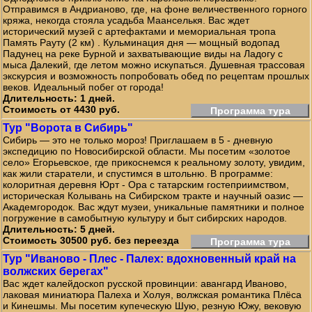
Отправимся в Андрианово, где, на фоне величественного горного
кряжа, некогда стояла усадьба Маанселькя. Вас ждет
исторический музей с артефактами и мемориальная тропа
Память Рауту (2 км) . Кульминация дня — мощный водопад
Падунец на реке Бурной и захватывающие виды на Ладогу с
мыса Далекий, где летом можно искупаться. Душевная трассовая
экскурсия и возможность попробовать обед по рецептам прошлых
веков. Идеальный побег от города!
Длительность: 1 дней.
Стоимость от 4430 руб.
Программа тура
Тур "Ворота в Сибирь"
Сибирь — это не только мороз! Приглашаем в 5 - дневную
экспедицию по Новосибирской области. Мы посетим «золотое
село» Егорьевское, где прикоснемся к реальному золоту, увидим,
как жили старатели, и спустимся в штольню. В программе:
колоритная деревня Юрт - Ора с татарским гостеприимством,
историческая Колывань на Сибирском тракте и научный оазис —
Академгородок. Вас ждут музеи, уникальные памятники и полное
погружение в самобытную культуру и быт сибирских народов.
Длительность: 5 дней.
Стоимость 30500 руб. без переезда
Программа тура
Тур "Иваново - Плес - Палех: вдохновенный край на
волжских берегах"
Вас ждет калейдоскоп русской провинции: авангард Иваново,
лаковая миниатюра Палеха и Холуя, волжская романтика Плёса
и Кинешмы. Мы посетим купеческую Шую, резную Южу, вековую