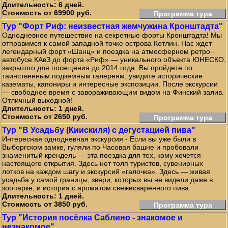
Длительность: 6 дней.
Стоимость от 69900 руб.
Программа тура
Тур "Форт Риф: неизвестная жемчужина Кронштадта"
Однодневное путешествие на секретные форты Кронштадта! Мы
отправимся к самой западной точке острова Котлин. Нас ждет
легендарный форт «Шанц» и поездка на атмосферном ретро -
автобусе КАвЗ до форта «Риф» — уникального объекта ЮНЕСКО,
закрытого для посещения до 2014 года. Вы пройдете по
таинственным подземным галереям, увидите исторические
казематы, капониры и интересные экспозиции. После экскурсии
— свободное время с завораживающим видом на Финский залив.
Отличный выходной!
Длительность: 1 дней.
Стоимость от 2650 руб.
Программа тура
Тур "В Усадьбу (Киискиля) с дегустацией пива"
Интересная однодневная экскурсия - Если вы уже были в
Выборгском замке, гуляли по Часовая башне и пробовали
знаменитый крендель — эта поездка для тех, кому хочется
настоящего открытия. Здесь нет толп туристов, сувенирных
лотков на каждом шагу и экскурсий «галочка». Здесь — живая
усадьба у самой границы, звери, которых вы не видели даже в
зоопарке, и история с ароматом свежесваренного пива.
Длительность: 1 дней.
Стоимость от 3850 руб.
Программа тура
Тур "История посёлка Саблино - знакомое и
незнакомое"