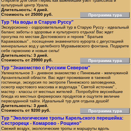
Откройте для себя Пермь как важнейший узел Транссиба и
культурный центр Урала.
Длительность: 4 дней.
Стоимость от 25000 руб.
Программа тура
Тур "На воды в Старую Руссу"
Экскурсионно - оздоровительный тур в Старую Руссу - идеальный
баланс заботы о здоровье и культурного отдыха! Вас ждет
прогулка по местам Достоевского и героев " Братьев
Карамазовых" , посещение знаменитого курорта с дегустацией
минеральных вод у целебного Муравьевского фонтана. Подарите
себе гармонию и новые силы!
Длительность: 3 дней.
Стоимость от 29900 руб.
Программа тура
Тур "Знакомство с Русским Севером"
Увлекательное 3 - дневное знакомство с Пинежьем - жемчужиной
Архангельской области. Вас ждет проживание в таежной
гостинице, экскурсия по экотропе Пинежского заповедника,
осмотр карстового массива и водопада " Святой источник" ,
мастер - классы от местных жителей . Попробуйте вкуснейшие
блюда из местных фермерских продуктов и ощутите величие
первозданной тайги. Идеальный тур для отдыха душой!
Длительность: 3 дней.
Стоимость от 9200 руб.
Программа тура
Тур "Экологические тропы Карельского перешейка:
Сестрорецк - Комарово - Рощино"
Свежий воздух, экологические тропы и маршруты вдоль