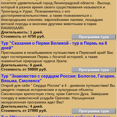
посетите удивительный город Ленинградской области - Высоцк,
который в разное время своего существования назывался и
Тронгзунд и Уурас. Познакомитесь с его
достопримечательностями, а также познакомиться с
благородными оленями, европейскими ланями, лошадьми
вятской породы и многими другими животными в парке
RAVANSAARI.
Длительность: 1 дней.
Стоимость от 4750 руб.
Программа тура
Тур "Сказания о Перми Великой - тур в Пермь на 6
дней"
Приглашаем в незабываемое путешествие в Пермский край! Вас
ждет гостеприимная Пермь с богатой историей, а также
знаменитые природные чудеса Урала.
Длительность: 6 дней.
Стоимость от 59800 руб.
Программа тура
Тур "Знакомство с сердцем России: Бологое, Гагарин,
Вязьма, Смоленск"
Открой для себя " Сердце России" в 4 - дневном путешествии! Вы
увидите главные исторические и культурные объекты:
Смоленскую крепостную стену, храм Святого Духа. Завершим
поездку в живописной усадьбе Орехово. Насыщенная
экскурсионная программа ждет Вас!
Длительность: 4 дней.
Стоимость от 27990 руб.
Программа тура