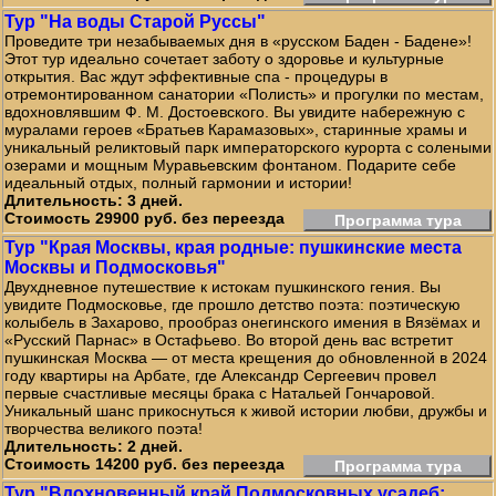
Тур "На воды Старой Руссы"
Проведите три незабываемых дня в «русском Баден - Бадене»!
Этот тур идеально сочетает заботу о здоровье и культурные
открытия. Вас ждут эффективные спа - процедуры в
отремонтированном санатории «Полисть» и прогулки по местам,
вдохновлявшим Ф. М. Достоевского. Вы увидите набережную с
муралами героев «Братьев Карамазовых», старинные храмы и
уникальный реликтовый парк императорского курорта с солеными
озерами и мощным Муравьевским фонтаном. Подарите себе
идеальный отдых, полный гармонии и истории!
Длительность: 3 дней.
Стоимость 29900 руб. без переезда
Программа тура
Тур "Края Москвы, края родные: пушкинские места
Москвы и Подмосковья"
Двухдневное путешествие к истокам пушкинского гения. Вы
увидите Подмосковье, где прошло детство поэта: поэтическую
колыбель в Захарово, прообраз онегинского имения в Вязёмах и
«Русский Парнас» в Остафьево. Во второй день вас встретит
пушкинская Москва — от места крещения до обновленной в 2024
году квартиры на Арбате, где Александр Сергеевич провел
первые счастливые месяцы брака с Натальей Гончаровой.
Уникальный шанс прикоснуться к живой истории любви, дружбы и
творчества великого поэта!
Длительность: 2 дней.
Стоимость 14200 руб. без переезда
Программа тура
Тур "Вдохновенный край Подмосковных усадеб: