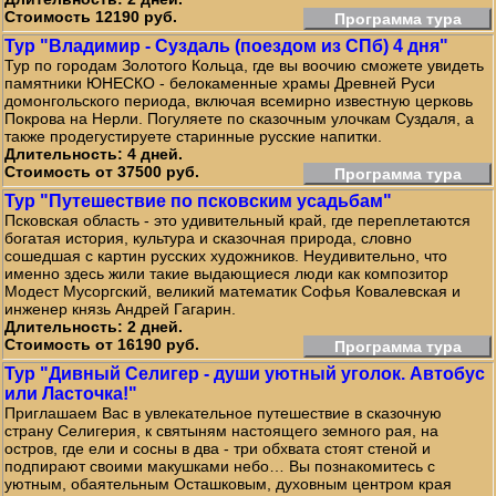
Стоимость 12190 руб.
Программа тура
Тур "Владимир - Суздаль (поездом из СПб) 4 дня"
Тур по городам Золотого Кольца, где вы воочию сможете увидеть
памятники ЮНЕСКО - белокаменные храмы Древней Руси
домонгольского периода, включая всемирно известную церковь
Покрова на Нерли. Погуляете по сказочным улочкам Суздаля, а
также продегустируете старинные русские напитки.
Длительность: 4 дней.
Стоимость от 37500 руб.
Программа тура
Тур "Путешествие по псковским усадьбам"
Псковская область - это удивительный край, где переплетаются
богатая история, культура и сказочная природа, словно
сошедшая с картин русских художников. Неудивительно, что
именно здесь жили такие выдающиеся люди как композитор
Модест Мусоргский, великий математик Софья Ковалевская и
инженер князь Андрей Гагарин.
Длительность: 2 дней.
Стоимость от 16190 руб.
Программа тура
Тур "Дивный Селигер - души уютный уголок. Автобус
или Ласточка!"
Приглашаем Вас в увлекательное путешествие в сказочную
страну Селигерия, к святыням настоящего земного рая, на
остров, где ели и сосны в два - три обхвата стоят стеной и
подпирают своими макушками небо… Вы познакомитесь с
уютным, обаятельным Осташковым, духовным центром края