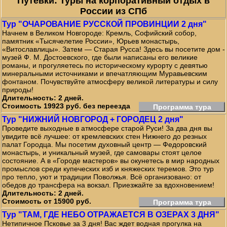
Путевки: Туры на корпоративный отдых в
России из СПб
Тур "ОЧАРОВАНИЕ РУССКОЙ ПРОВИНЦИИ 2 дня"
Начнем в Великом Новгороде: Кремль, Софийский собор,
памятник «Тысячелетие России», Юрьев монастырь,
«Витославлицы». Затем — Старая Русса! Здесь вы посетите дом -
музей Ф. М. Достоевского, где были написаны его великие
романы, и прогуляетесь по историческому курорту с девятью
минеральными источниками и впечатляющим Муравьевским
фонтаном. Почувствуйте атмосферу великой литературы и силу
природы!
Длительность: 2 дней.
Стоимость 19923 руб. без переезда
Программа тура
Тур "НИЖНИЙ НОВГОРОД + ГОРОДЕЦ 2 дня"
Проведите выходные в атмосфере старой Руси! За два дня вы
увидите всё лучшее: от кремлевских стен Нижнего до резных
палат Городца. Мы посетим духовный центр — Федоровский
монастырь, и уникальный музей, где самовары стоят целое
состояние. А в «Городе мастеров» вы окунетесь в мир народных
промыслов среди купеческих изб и княжеских теремов. Это тур
про тепло, уют и традиции Поволжья. Всё организовано: от
обедов до трансфера на вокзал. Приезжайте за вдохновением!
Длительность: 2 дней.
Стоимость от 15900 руб.
Программа тура
Тур "ТАМ, ГДЕ НЕБО ОТРАЖАЕТСЯ В ОЗЕРАХ 3 ДНЯ"
Нетипичное Псковье за 3 дня! Вас ждет водная прогулка на