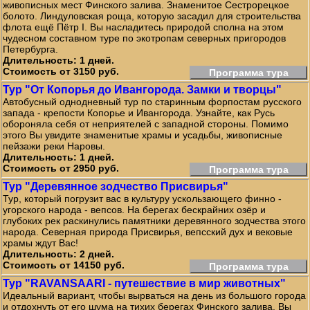
живописных мест Финского залива. Знаменитое Сестрорецкое
болото. Линдуловская роща, которую засадил для строительства
флота ещё Пётр I. Вы насладитесь природой сполна на этом
чудесном составном туре по экотропам северных пригородов
Петербурга.
Длительность: 1 дней.
Стоимость от 3150 руб.
Программа тура
Тур "От Копорья до Ивангорода. Замки и творцы"
Автобусный однодневный тур по старинным форпостам русского
запада - крепости Копорье и Ивангорода. Узнайте, как Русь
обороняла себя от неприятелей с западной стороны. Помимо
этого Вы увидите знаменитые храмы и усадьбы, живописные
пейзажи реки Наровы.
Длительность: 1 дней.
Стоимость от 2950 руб.
Программа тура
Тур "Деревянное зодчество Присвирья"
Тур, который погрузит вас в культуру ускользающего финно -
угорского народа - вепсов. На берегах бескрайних озёр и
глубоких рек раскинулись памятники деревянного зодчества этого
народа. Северная природа Присвирья, вепсский дух и вековые
храмы ждут Вас!
Длительность: 2 дней.
Стоимость от 14150 руб.
Программа тура
Тур "RAVANSAARI - путешествие в мир животных"
Идеальный вариант, чтобы вырваться на день из большого города
и отдохнуть от его шума на тихих берегах Финского залива. Вы