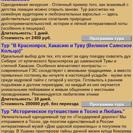
Однодневная экскурсия - Отличный пример того, как знакомый с
детства локации можно открыть заново. Тур рассчитан на
семейную аудиторию и любознательных взрослых — здесь
действительно удачное сочетание природных
достопримечательностей, истории и лёгкой интерактивной ноты
(особенно в пещерах) .
Длительность: 1 дней.
Стоимость от 2450 руб.
Программа тура
Тур "В Красноярск, Хакасию и Туву (Великое Саянское
Кольцо)"
Идеальный выбор для тех, кто хочет за одну поездку охватить дух
Сибири: от купеческого Красноярска до шаманской Тувы и
степной Хакасии. Особенно впечатляют контрасты —
современные ГЭС соседствуют с вековыми традициями, а вместо
привычных гостиниц вы ночуете в настоящей усадьбе - музее или
среди кедровой тайги с гитарой у костра. Готовьтесь к ранним
подъёмам и долгим переездам, но каждый из них окупается
уникальными пейзажами и живым общением с местными
проводниками. Рекомендуется любителям этники
Длительность: 10 дней.
Стоимость 200000 руб. без переезда
Программа тура
Тур "Историческое путешествие в Тосно и Любань"
Увлекательный однодневный тур по «Государевой дороге»! Мы
отправимся в Тосно, где посетим единственный в России
интерактивный музей «Дом царской кормилицы» и погуляем по
городу. В Ушаках приоткроем тайны дачной жизни купца Кокорева