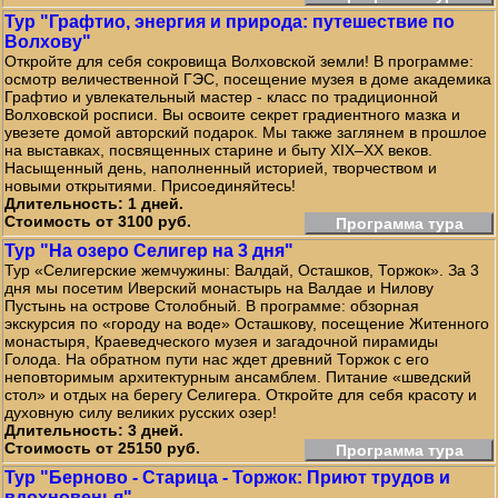
Тур "Графтио, энергия и природа: путешествие по
Волхову"
Откройте для себя сокровища Волховской земли! В программе:
осмотр величественной ГЭС, посещение музея в доме академика
Графтио и увлекательный мастер - класс по традиционной
Волховской росписи. Вы освоите секрет градиентного мазка и
увезете домой авторский подарок. Мы также заглянем в прошлое
на выставках, посвященных старине и быту XIX–XX веков.
Насыщенный день, наполненный историей, творчеством и
новыми открытиями. Присоединяйтесь!
Длительность: 1 дней.
Стоимость от 3100 руб.
Программа тура
Тур "На озеро Селигер на 3 дня"
Тур «Селигерские жемчужины: Валдай, Осташков, Торжок». За 3
дня мы посетим Иверский монастырь на Валдае и Нилову
Пустынь на острове Столобный. В программе: обзорная
экскурсия по «городу на воде» Осташкову, посещение Житенного
монастыря, Краеведческого музея и загадочной пирамиды
Голода. На обратном пути нас ждет древний Торжок с его
неповторимым архитектурным ансамблем. Питание «шведский
стол» и отдых на берегу Селигера. Откройте для себя красоту и
духовную силу великих русских озер!
Длительность: 3 дней.
Стоимость от 25150 руб.
Программа тура
Тур "Берново - Старица - Торжок: Приют трудов и
вдохновенья"