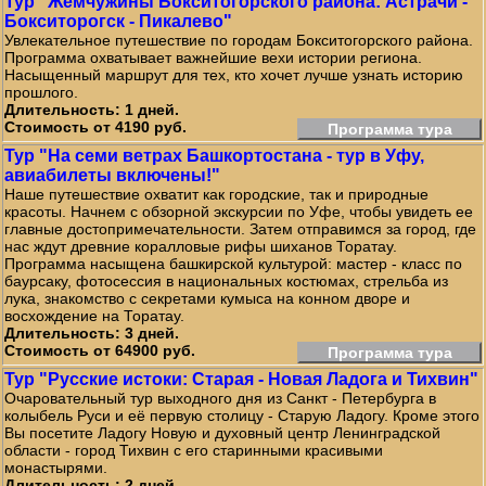
Тур "Жемчужины Бокситогорского района: Астрачи -
Бокситорогск - Пикалево"
Увлекательное путешествие по городам Бокситогорского района.
Программа охватывает важнейшие вехи истории региона.
Насыщенный маршрут для тех, кто хочет лучше узнать историю
прошлого.
Длительность: 1 дней.
Стоимость от 4190 руб.
Программа тура
Тур "На семи ветрах Башкортостана - тур в Уфу,
авиабилеты включены!"
Наше путешествие охватит как городские, так и природные
красоты. Начнем с обзорной экскурсии по Уфе, чтобы увидеть ее
главные достопримечательности. Затем отправимся за город, где
нас ждут древние коралловые рифы шиханов Торатау.
Программа насыщена башкирской культурой: мастер - класс по
баурсаку, фотосессия в национальных костюмах, стрельба из
лука, знакомство с секретами кумыса на конном дворе и
восхождение на Торатау.
Длительность: 3 дней.
Стоимость от 64900 руб.
Программа тура
Тур "Русские истоки: Старая - Новая Ладога и Тихвин"
Очаровательный тур выходного дня из Санкт - Петербурга в
колыбель Руси и её первую столицу - Старую Ладогу. Кроме этого
Вы посетите Ладогу Новую и духовный центр Ленинградской
области - город Тихвин с его старинными красивыми
монастырями.
Длительность: 2 дней.