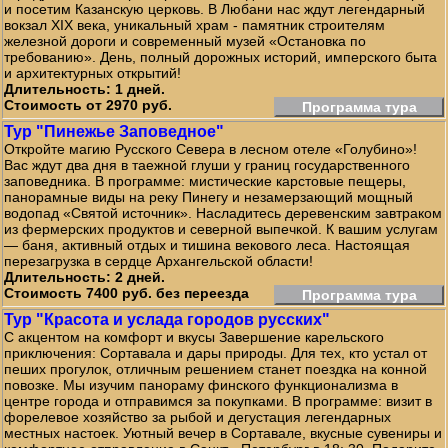
и посетим Казанскую церковь. В Любани нас ждут легендарный
вокзал XIX века, уникальный храм - памятник строителям
железной дороги и современный музей «Остановка по
требованию». День, полный дорожных историй, имперского быта
и архитектурных открытий!
Длительность: 1 дней.
Стоимость от 2970 руб.
Программа тура
Тур "Пинежье Заповедное"
Откройте магию Русского Севера в лесном отеле «Голубино»!
Вас ждут два дня в таежной глуши у границ государственного
заповедника. В программе: мистические карстовые пещеры,
панорамные виды на реку Пинегу и незамерзающий мощный
водопад «Святой источник». Насладитесь деревенским завтраком
из фермерских продуктов и северной выпечкой. К вашим услугам
— баня, активный отдых и тишина векового леса. Настоящая
перезагрузка в сердце Архангельской области!
Длительность: 2 дней.
Стоимость 7400 руб. без переезда
Программа тура
Тур "Красота и услада городов русских"
С акцентом на комфорт и вкусы Завершение карельского
приключения: Сортавала и дары природы. Для тех, кто устал от
пеших прогулок, отличным решением станет поездка на конной
повозке. Мы изучим панораму финского функционализма в
центре города и отправимся за покупками. В программе: визит в
форелевое хозяйство за рыбой и дегустация легендарных
местных настоек. Уютный вечер в Сортавале, вкусные сувениры и