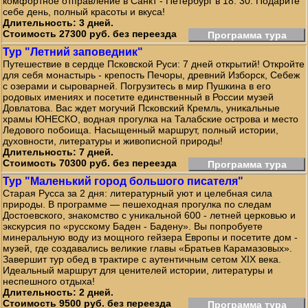
комфортное отправление в Санкт - Петербург в 18: 30. Подарите
себе день, полный красоты и вкуса!
Длительность: 3 дней.
Стоимость 27300 руб. без переезда
Программа тура
Тур "Летний заповедник"
Путешествие в сердце Псковской Руси: 7 дней открытий! Откройте
для себя монастырь - крепость Печоры, древний Изборск, Себеж
с озерами и сыроварней. Погрузитесь в мир Пушкина в его
родовых имениях и посетите единственный в России музей
Довлатова. Вас ждет могучий Псковский Кремль, уникальные
храмы ЮНЕСКО, водная прогулка на Талабские острова и место
Ледового побоища. Насыщенный маршрут, полный истории,
духовности, литературы и живописной природы!
Длительность: 7 дней.
Стоимость 70300 руб. без переезда
Программа тура
Тур "Маленький город большого писателя"
Старая Русса за 2 дня: литературный уют и целебная сила
природы. В программе — пешеходная прогулка по следам
Достоевского, знакомство с уникальной 600 - летней церковью и
экскурсия по «русскому Баден - Бадену». Вы попробуете
минеральную воду из мощного гейзера Европы и посетите дом -
музей, где создавались великие главы «Братьев Карамазовых».
Завершит тур обед в трактире с аутентичным сетом XIX века.
Идеальный маршрут для ценителей истории, литературы и
неспешного отдыха!
Длительность: 2 дней.
Стоимость 9500 руб. без переезда
Программа тура