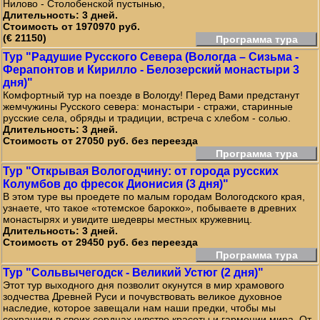
Нилово - Столобенской пустынью,
Длительность: 3 дней.
Стоимость от 1970970 руб.
(€ 21150)
Программа тура
Тур "Радушие Русского Севера (Вологда – Сизьма -
Ферапонтов и Кирилло - Белозерский монастыри 3
дня)"
Комфортный тур на поезде в Вологду! Перед Вами предстанут
жемчужины Русского севера: монастыри - стражи, старинные
русские села, обряды и традиции, встреча с хлебом - солью.
Длительность: 3 дней.
Стоимость от 27050 руб. без переезда
Программа тура
Тур "Открывая Вологодчину: от города русских
Колумбов до фресок Дионисия (3 дня)"
В этом туре вы проедете по малым городам Вологодского края,
узнаете, что такое «тотемское барокко», побываете в древних
монастырях и увидите шедевры местных кружевниц.
Длительность: 3 дней.
Стоимость от 29450 руб. без переезда
Программа тура
Тур "Сольвычегодск - Великий Устюг (2 дня)"
Этот тур выходного дня позволит окунутся в мир храмового
зодчества Древней Руси и почувствовать великое духовное
наследие, которое завещали нам наши предки, чтобы мы
сохранили в своих сердцах чувство красоты и гармонии мира. От