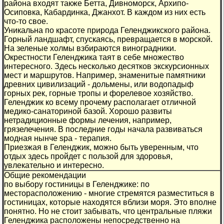
района входят также Бетта, Дивноморск, Архипо-
Осиповка, Кабардинка, Джанхот. В каждом из них есть
что-то свое.
Уникальна по красоте природа Геленджикского района.
Горный ландшафт, спускаясь, превращается в морской.
На зеленые холмы взбираются виноградники.
Окрестности Геленджика таят в себе множество
интересного. Здесь несколько десятков экскурсионных
мест и маршрутов. Например, знаменитые памятники
древних цивилизаций - дольмены, или водопадыф
горных рек, горные тропы и форелевое хозяйство.
Геленджик ко всему прочему располагает отличной
медико-санаториной базой. Хорошо развиты
нетрадиционные формы лечения, например,
грязелечения. В последние годы начала развиваться
модная нынче spa - терапия.
Приезжая в Геленджик, можно быть уверенным, что
отдых здесь пройдет с пользой для здоровья,
увлекательно и интересно.
Общие рекомендации
по выбору гостиницы в Геленджике: по
месторасположению - многие стремятся разместиться в
гостиницах, которые находятся вблизи моря. Это вполне
понятно. Но не стоит забывать, что центральные пляжи
Геленджика расположены непосредственно на