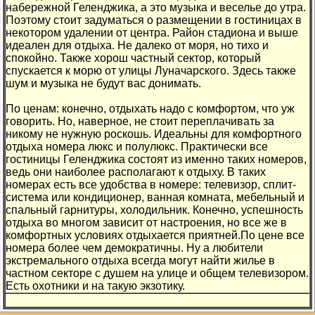
набережной Геленджика, а это музыка и веселье до утра.
Поэтому стоит задуматься о размещении в гостиницах в
некотором удалении от центра. Район стадиона и выше
идеален для отдыха. Не далеко от моря, но тихо и
спокойно. Также хорош частный сектор, который
спускается к морю от улицы Луначарского. Здесь также
шум и музыка не будут вас донимать.
По ценам: конечно, отдыхать надо с комфортом, что уж
говорить. Но, наверное, не стоит переплачивать за
никому не нужную роскошь. Идеальны для комфортного
отдыха номера люкс и полулюкс. Практически все
гостиницы Геленджика состоят из именно таких номеров,
ведь они наиболее располагают к отдыху. В таких
номерах есть все удобства в номере: телевизор, сплит-
система или кондиционер, ванная комната, мебельный и
спальный гарнитуры, холодильник. Конечно, успешность
отдыха во многом зависит от настроения, но все же в
комфортных условиях отдыхается приятней.По цене все
номера более чем демократичны. Ну а любители
экстремального отдыха всегда могут найти жилье в
частном секторе с душем на улице и общем телевизором.
Есть охотники и на такую экзотику.