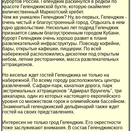
курортов России. Геленджик раскинулся в редкой по
красоте Геленджикской бухте, которую окаймляет
величественный Маркхотский хребет.
Чем же уникален Геленджик? Ну, во-первых, Геленджик -
очень чистый и благоустроенный город. Отдыхать в нем
одно удовольствие. Несколько лет подряд Геленджик
признается самым благоустроенным городом Кубани.
Курорт Геленджик очень хорошо развит в плане
развлекательной инфраструктуры. Повсюду кофейни,
бары, открытые кафешки, пиццерии. По всей
набережной расположились дискотеки под открытым
небом, летние ресторанчики, масса развлекательных
аттракционов.
Но веселье ждет гостей Геленджика не только на
набережной. По всему городу расположились центры
развлечений. Сафари-парк, канатная дорога, парк
экстремальных аттракционов "Адмирал Врунгель", три
авкапарка, один из которых настоящего европейского
уровня со множеством горок и олимпийским бассейном.
Знаменитый геленджикский дельфинарий также ждет
гостей на своих представлениях.
Интересен не только грод Геленджик. Его окрестности
тоже заслуживают внимания. В состав Геленджикского