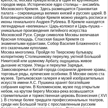
крепость, Москва превратилась в один их крупнейших
городов мира. Историческое ядро столицы – ансамбль
Московского Кремля. Здесь размещается Грановитая
палата – сокровищница великих князей и русских царей. В
Благовещенском соборе Кремля можно увидеть росписи и
иконы гениального Андрея Рублева. В Кремле находятся
легендарные «великаны»: Царь-колокол и Царь-пушка –
уникальные произведения литейного искусства
Московской Руси. Среди символов Москвы величавая
Красная площадь. Спасская башня Кремля со
знаменитыми курантами, Собор Василия Блаженного с
его сказочными куполами.
Москва многолика. Пройдя по Тверскому бульвару,
колоритному Столешникову переулку, уютной Большой
Никитской или шумному Арбату, ощущаешь живое
дыхание истории. Улицы и переулки Зарядья,
Замоскворечья и Китай-города сохранили древние храмы,
торговые ряды, купеческие особняки. В Москве около ста
музеев. Третьяковская галерея и музей изобразительных
искусств имени А.С. Пушкина хранят богатейшие
собрания картин. В Коломенском, музее под открытым
небом, на крутом берегу Москва-река возвышается
стремительная и торжественная церковь Вознесения ( XVI
). В столице более тридцати профессиональных театров,
среди них Большой театр с прославленным русским