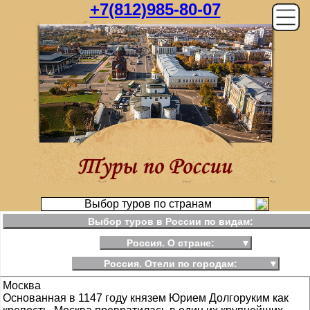
+7(812)985-80-07
Выбор туров по странам
Выбор туров в России по видам:
Россия. О стране:
▼
Россия. Отели по городам:
▼
Москва
Основанная в 1147 году князем Юрием Долгоруким как