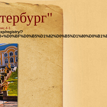
тербург"
ис 4-1.
xp/registry/?
0+%D0%BF%D0%B5%D1%82%D0%B5%D1%80%D0%B1%