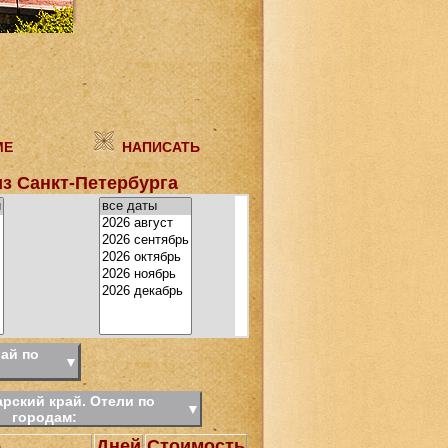
МЕ
НАПИСАТЬ
з Санкт-Петербурга
ай по
▼
рский край. Отели по
▼
городам:
б
Дней
Стоимость