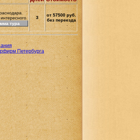
Краснодара.
от 57500 руб.
3
интересного.
без переезда
мма тура