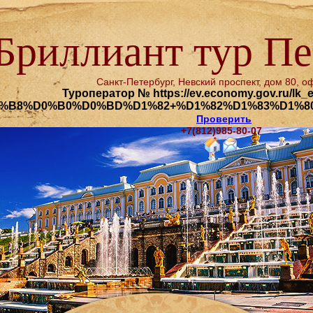
Бриллиант тур Пе
Санкт-Петербург, Невский проспект, дом 80, оф
Туроператор № https://ev.economy.gov.ru/lk_e
0%B8%D0%B0%D0%BD%D1%82+%D1%82%D1%83%D1%8
Проверить
+7(812)985-80-07