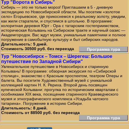
Тур "Ворота в Сибирь"
Сибирь — это не только мороз! Приглашаем в 5 - дневную
экспедицию по Новосибирской области. Мы посетим «золотое
село» Егорьевское, где прикоснемся к реальному золоту, увидим,
как жили старатели, и спустимся в штольню. В программе:
колоритная деревня Юрт - Ора с татарским гостеприимством,
историческая Колывань на Сибирском тракте и научный оазис —
Академгородок. Вас ждут музеи, уникальные памятники и полное
погружение в самобытную культуру и быт сибирских народов.
Длительность: 5 дней.
Стоимость 30500 руб. без переезда
Программа тура
Тур "Новосибирск – Томск – Шерегеш: Большое
путешествие по Западной Сибири"
Увлекательное путешествие в Новосибирск и старинную
Колывань! В программе: обзорная экскурсия по «Сибирской
столице», знакомство с Красным проспектом, театром Оперы и
балета. Вы посетите Художественный музей с уникальной
коллекцией картин Н. К. Рериха. Второй день посвящен
купеческой Колывани: прогулка по историческим кварталам с
особняками XIX века, посещение старинного Краеведческого
музея и этнографического комплекса «Усадьба чатского
татарина». Погружение в историю Сибири.
Длительность: 8 дней.
Стоимость от 88500 руб. без переезда
Программа тура